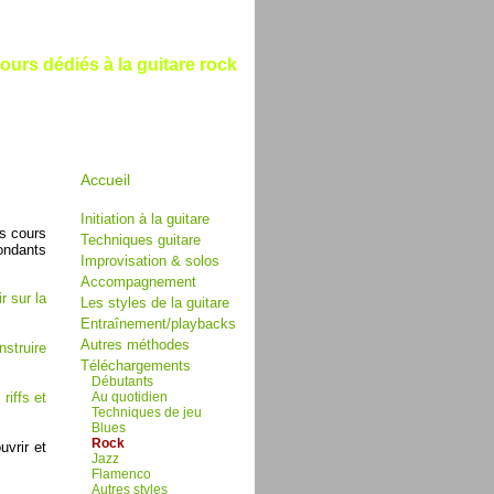
urs dédiés à la guitare rock
Accueil
Initiation à la guitare
s cours
Techniques guitare
ondants
Improvisation & solos
Accompagnement
r sur la
Les styles de la guitare
Entraînement/playbacks
Autres méthodes
nstruire
Téléchargements
Débutants
riffs et
Au quotidien
Techniques de jeu
Blues
Rock
uvrir et
Jazz
Flamenco
Autres styles