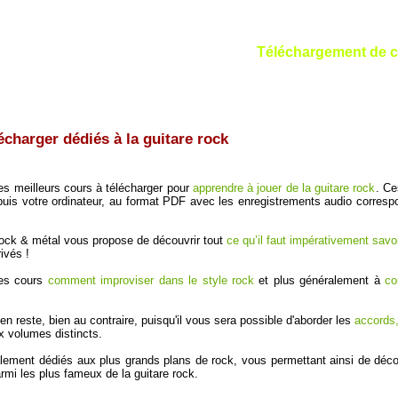
Téléchargement de co
écharger dédiés à la guitare rock
es meilleurs cours à télécharger pour
apprendre à jouer de la guitare rock
. Ce
puis votre ordinateur, au format PDF avec les enregistrements audio corresp
 rock & métal vous propose de découvrir tout
ce qu’il faut impérativement savoi
ivés !
ces cours
comment improviser dans le style rock
et plus généralement à
co
 reste, bien au contraire, puisqu'il vous sera possible d'aborder les
accords, 
x volumes distincts.
ralement dédiés aux plus grands plans de rock, vous permettant ainsi de déco
rmi les plus fameux de la guitare rock.